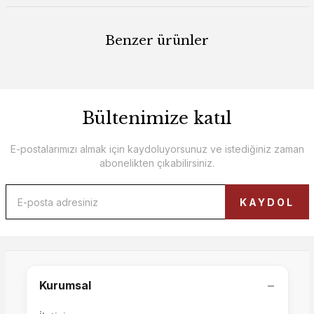
Benzer ürünler
Bültenimize katıl
E-postalarımızı almak için kaydoluyorsunuz ve istediğiniz zaman
abonelikten çıkabilirsiniz.
Luna 3'lü Koltuk
KAYDOL
Motto 3'lü Sehpalı Koltuk
75.000,00 TL
−
Kurumsal
72.000,00 TL