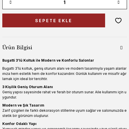
SEPETE EKLE
Ürün Bilgisi
Bugatti 3’lü Koltuk ile Modern ve Konforlu Salonlar
Bugatti 3’lü koltuk, geniş oturum alanı ve modern tasarımıyla yaşam alanlar
ınıza hem estetik hem de konfor kazandırır. Günlük kullanım ve misafir ağır
lamak için ideal bir tercihtir.
3 Kişilik Geniş Oturum Alanı
Geniş yapısı sayesinde rahat ve ferah bir oturum sunar. Aile kullanımı için u
ygundur.
Modern ve Şık Tasarım
Zarif çizgileri ile farklı dekorasyon stillerine uyum sağlar ve salonunuzda e
stetik bir görünüm oluşturur.
Konfor Odaklı Yapı
Yumuşak minder yapısı ve ergonomik tasarımı sayesinde uzun süreli oturu