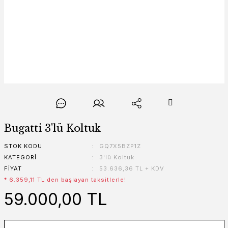
Bugatti 3'lü Koltuk
STOK KODU
GQ7X5BZP1Z
KATEGORI
3'lü Koltuk
FIYAT
53.636,36 TL + KDV
* 6.359,11 TL den başlayan taksitlerle!
59.000,00 TL