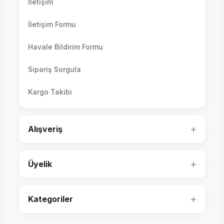
İletişim
İletişim Formu
Havale Bildirim Formu
Sipariş Sorgula
Arte 3'lü Koltuk
Kargo Takibi
Valencia 3'lü Koltuk
+
Alışveriş
61.600,00 TL
70.000,00 TL
+
Üyelik
+
Kategoriler