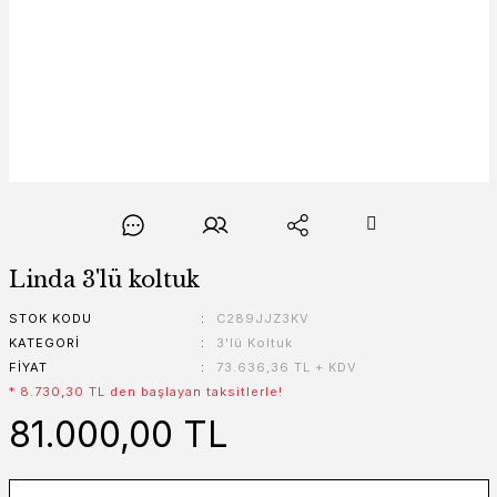
Linda 3'lü koltuk
STOK KODU
C289JJZ3KV
KATEGORI
3'lü Koltuk
FIYAT
73.636,36 TL + KDV
* 8.730,30 TL den başlayan taksitlerle!
81.000,00 TL