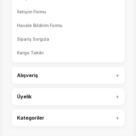
İletişim Formu
Havale Bildirim Formu
Sipariş Sorgula
Arte 3'lü Koltuk
Kargo Takibi
Valencia 3'lü Koltuk
+
Alışveriş
61.600,00 TL
70.000,00 TL
+
Üyelik
+
Kategoriler