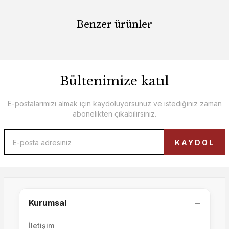
Benzer ürünler
Bültenimize katıl
E-postalarımızı almak için kaydoluyorsunuz ve istediğiniz zaman
abonelikten çıkabilirsiniz.
Luna 3'lü Koltuk
KAYDOL
Motto 3'lü Sehpalı Koltuk
75.000,00 TL
−
Kurumsal
72.000,00 TL
İletişim