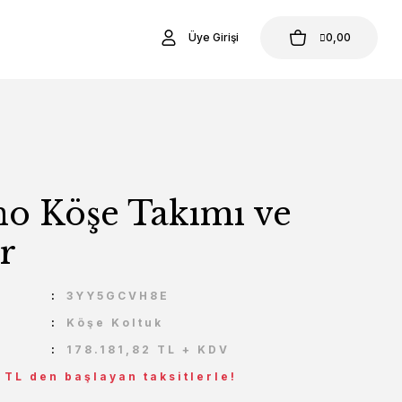
Üye Girişi
0,00
no Köşe Takımı ve
r
U
3YY5GCVH8E
Köşe Koltuk
178.181,82 TL + KDV
7 TL den başlayan taksitlerle!