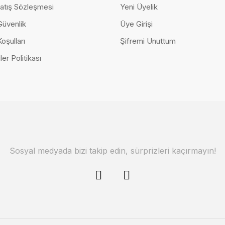
atış Sözleşmesi
Yeni Üyelik
 Güvenlik
Üye Girişi
Koşulları
Şifremi Unuttum
ler Politikası
Domino Küçük Köşe Takımı (Berjerli)
186.500,00 TL
Sosyal medyada bizi takip edin, sürprizleri kaçırmayın!