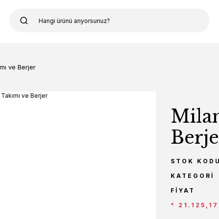
mı ve Berjer
Mila
Berje
STOK KOD
KATEGORI
FIYAT
* 21.125,1