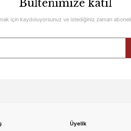
Bültenimize katıl
lmak için kaydoluyorsunuz ve istediğiniz zaman abonelikt
etri Berjersiz
ş
Üyelik