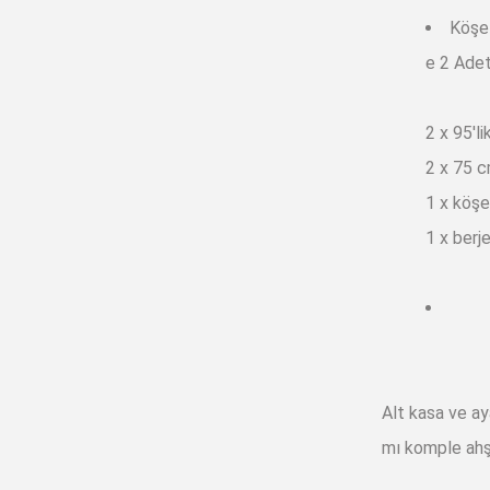
Köşe 
e 2 Adet
2 x 95'l
2 x 75 c
1 x köş
1 x berje
Alt kasa ve ay
mı komple ahşa