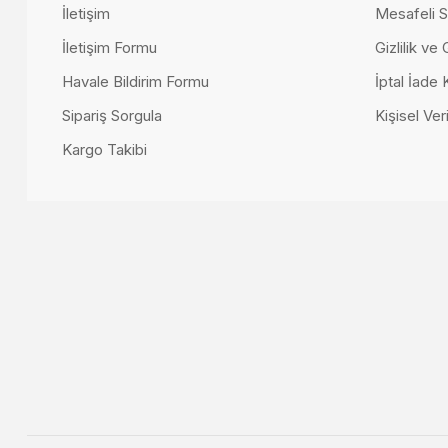
İletişim
Mesafeli S
İletişim Formu
Gizlilik ve
Havale Bildirim Formu
İptal İade 
Sipariş Sorgula
Kişisel Veri
Kargo Takibi
Domino Berjerli Büyük Köşe Takımı
271.000,00 TL