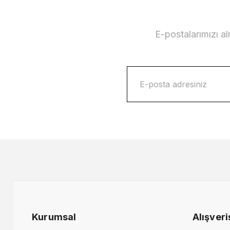
28.000,00 TL
E-postalarımızı a
Volo & Como Collection Koltuk Takımı ve T
225.000,00 TL
Kurumsal
Alışveri