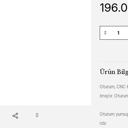
196.
Ürün Bilg
Oturum, CNC Ke
lmıştır. Oturu
Oturum yumuşa
rdır.