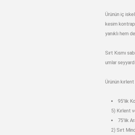
Ürünün iç iske
kesim kontrap
yanıklı hem de 
Sırt Kısmı sab
umlar seyyardı
Ürünün kırlent 
95'lik 
5) Kırlent 
75'lik A
2) Sırt Mind