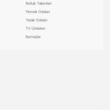
Koltuk Takımları
Yemek Odaları
Yatak Odaları
TV Üniteleri
Kumaşlar
Domino Küçük Köşe Takımı (Berjersiz)
158.500,00 TL