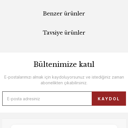
Benzer ürünler
Tavsiye ürünler
Bültenimize katıl
Luna 3'lü Koltuk
E-postalarımızı almak için kaydoluyorsunuz ve istediğiniz zaman
abonelikten çıkabilirsiniz.
Motto 3'lü Sehpalı Koltuk
75.000,00 TL
KAYDOL
Mocha Koltuk Takımı (4+3+1)
72.000,00 TL