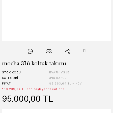
mocha 3'lü koltuk takımı
STOK KODU
EVA7H1VSJB
KATEGORI
3'lü Koltuk
FIYAT
86.363,64 TL + KDV
* 10.239,24 TL den başlayan taksitlerle!
95.000,00 TL