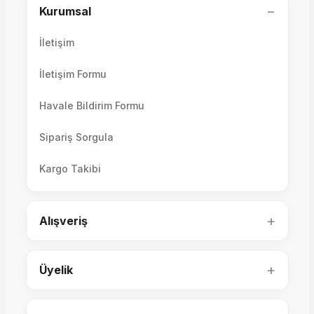
−
Kurumsal
234.000,00 TL
İletişim
İletişim Formu
Arte 3'lü Koltuk
Havale Bildirim Formu
Valencia 3'lü Koltuk
Sipariş Sorgula
Kargo Takibi
61.600,00 TL
70.000,00 TL
+
Alışveriş
+
Üyelik