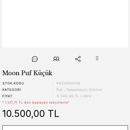
Moon Puf Küçük
STOK KODU
PSZVPAVP3Z
KATEGORI
Puf
,
Tamamlayıcı Ürünler
FIYAT
9.545,45 TL + KDV
* 1.131,71 TL den başlayan taksitlerle!
10.500,00 TL