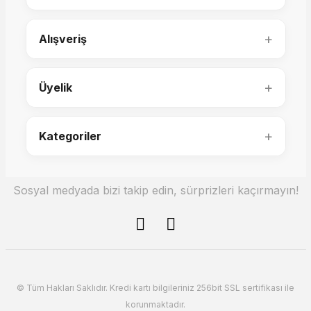
Vita Sehpa Puf
Vita Yuvarlak Puf
+
Alışveriş
+
Üyelik
17.000,00 TL
11.000,00 TL
+
Kategoriler
Sosyal medyada bizi takip edin, sürprizleri kaçırmayın!
Lumo Puf
Lumo Sehpalı Puf
© Tüm Hakları Saklıdır. Kredi kartı bilgileriniz 256bit SSL sertifikası ile
11.000,00 TL
korunmaktadır.