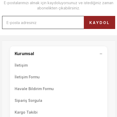
E-postalarımızı almak için kaydoluyorsunuz ve istediğiniz zaman
abonelikten çıkabilirsiniz.
Vita Oval Puf
KAYDOL
12.000,00 TL
Volo & Como Collection Puf Modül
−
Kurumsal
İletişim
23.500,00 TL
İletişim Formu
Havale Bildirim Formu
Sipariş Sorgula
Kargo Takibi