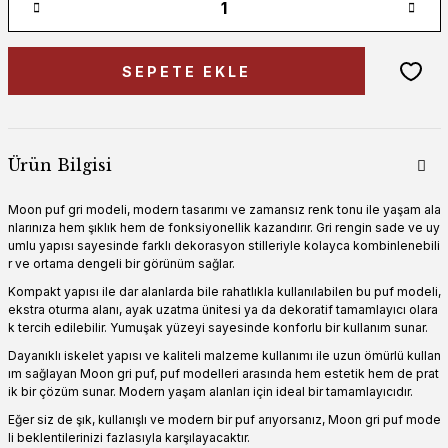
SEPETE EKLE
Ürün Bilgisi
Moon puf gri modeli, modern tasarımı ve zamansız renk tonu ile yaşam ala
nlarınıza hem şıklık hem de fonksiyonellik kazandırır. Gri rengin sade ve uy
umlu yapısı sayesinde farklı dekorasyon stilleriyle kolayca kombinlenebili
r ve ortama dengeli bir görünüm sağlar.
Kompakt yapısı ile dar alanlarda bile rahatlıkla kullanılabilen bu puf modeli,
ekstra oturma alanı, ayak uzatma ünitesi ya da dekoratif tamamlayıcı olara
k tercih edilebilir. Yumuşak yüzeyi sayesinde konforlu bir kullanım sunar.
Dayanıklı iskelet yapısı ve kaliteli malzeme kullanımı ile uzun ömürlü kullan
ım sağlayan Moon gri puf, puf modelleri arasında hem estetik hem de prat
ik bir çözüm sunar. Modern yaşam alanları için ideal bir tamamlayıcıdır.
Eğer siz de şık, kullanışlı ve modern bir puf arıyorsanız, Moon gri puf mode
li beklentilerinizi fazlasıyla karşılayacaktır.