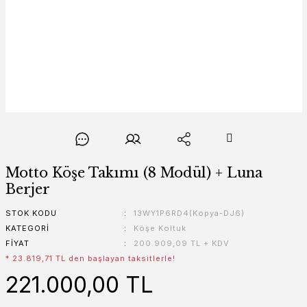
Motto Köşe Takımı (8 Modül) + Luna
Berjer
STOK KODU
13WY1P6RD4(Kopya-DJ6)
KATEGORI
Köşe Koltuk
FIYAT
200.909,09 TL + KDV
* 23.819,71 TL den başlayan taksitlerle!
221.000,00 TL