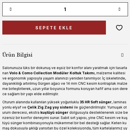
SEPETE EKLE
Ürün Bilgisi
Salonunuza lüks bir dokunuş ve eşsiz bir konfor alanı yaratmak için tasarla
nan
Volo & Como Collection Modüler Koltuk Takımı
, malzeme kalitesi
ve ergonomik yapısıyla yaşam alanınızı yeniden tanımlıyor. İç iskeletinde,
dayanıklılığı artırılmış Gürgen ağacı ve 14 mm CNC kesim kontraplak malze
me birleştirilerek, uzun yıllar boyunca formunu koruyan hafif ama son dere
ce sağlam bir yapı elde edilmiştir.
Oturum alanında kullanılan yüksek yoğunluklu
35 HR Soft sünger
, laminas
yonlu elyaf ve
Çelik Zig Zag yay sistemi
ile güçlendirilmiştir. Yumuşak ot
urum derecesi, ekstra
kuştüyü sünger
dolgusuyla desteklenerek size be
nzersiz bir konfor deneyimi sunar. Sabit sırt yapısı, yine CNC kesim ve kuş
tüyü sünger kombinasyonuyla mükemmel bir bel desteği sağlar. Keten ku
maş dokusuyla şıklığı yansıtan bu özel koleksiyonda, tüm kartelalarımız uy