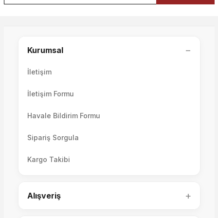
−
Kurumsal
İletişim
İletişim Formu
Havale Bildirim Formu
Volo & Como Collection Koltuk Takımı ve Tetri Berjersiz
Sipariş Sorgula
Kargo Takibi
225.000,00 TL
+
Alışveriş