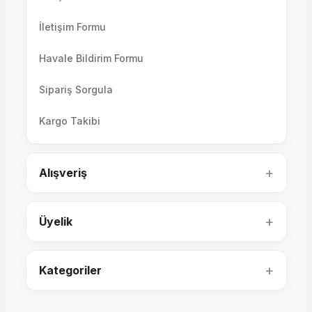
İletişim Formu
Havale Bildirim Formu
Sipariş Sorgula
Kargo Takibi
Arte Koltuk Takımı Set
+
Soho Koltuk Takımı (4+3+1+1)
Alışveriş
175.000,00 TL
+
Üyelik
249.000,00 TL
+
Kategoriler