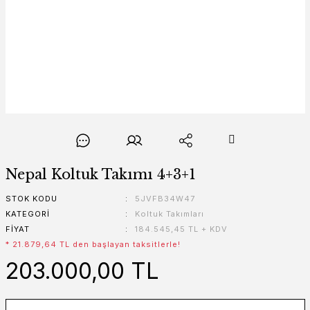
Nepal Koltuk Takımı 4+3+1
STOK KODU
5JVFB34W47
KATEGORI
Koltuk Takımları
FIYAT
184.545,45 TL + KDV
* 21.879,64 TL den başlayan taksitlerle!
203.000,00 TL