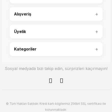
225.000,00 TL
+
Alışveriş
+
Üyelik
+
Kategoriler
Sosyal medyada bizi takip edin, sürprizleri kaçırmayın!
Domino Büyük Köşe Takımı
215.000,00 TL
© Tüm Hakları Saklıdır. Kredi kartı bilgileriniz 256bit SSL sertifikası ile
korunmaktadır.