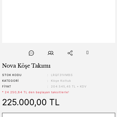
Nova Köşe Takımı
STOK KODU
LRQF31VMBS
KATEGORI
Köşe Koltuk
FIYAT
204.545,45 TL + KDV
* 24.250,84 TL den başlayan taksitlerle!
225.000,00 TL