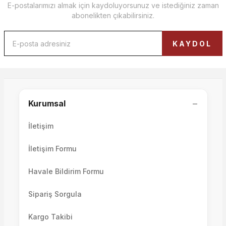
E-postalarımızı almak için kaydoluyorsunuz ve istediğiniz zaman
abonelikten çıkabilirsiniz.
KAYDOL
−
Kurumsal
İletişim
İletişim Formu
Havale Bildirim Formu
Volo & Como Collection Koltuk Takımı ve Tetri Berjersiz
Sipariş Sorgula
Kargo Takibi