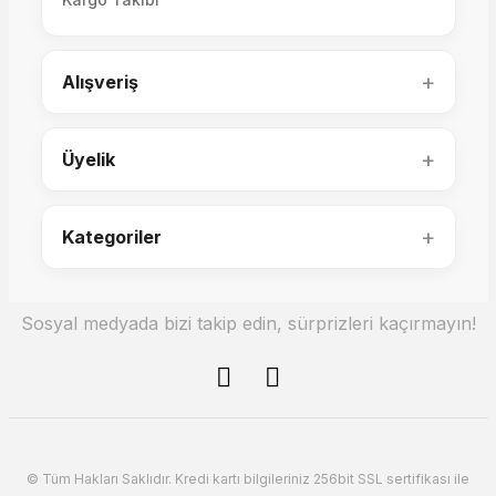
Volo Lake Metal Sandalye
Volo Lake Döner Sandalye
+
Alışveriş
+
Üyelik
14.200,00 TL
13.800,00 TL
+
Kategoriler
Sosyal medyada bizi takip edin, sürprizleri kaçırmayın!
Metropol Yemek Sandalyesi
© Tüm Hakları Saklıdır. Kredi kartı bilgileriniz 256bit SSL sertifikası ile