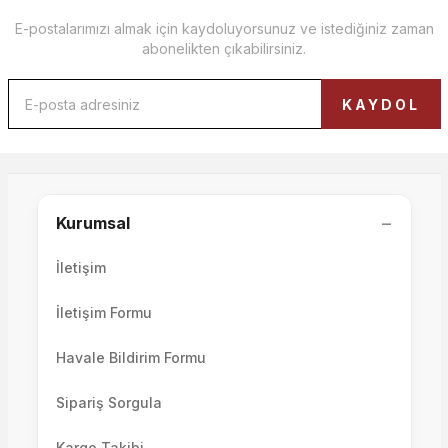
E-postalarımızı almak için kaydoluyorsunuz ve istediğiniz zaman
abonelikten çıkabilirsiniz.
Ütopya Yemek Masası
KAYDOL
Nepal Yemek Sandalyesi
70.000,00 TL
−
Kurumsal
9.500,00 TL
İletişim
İletişim Formu
Havale Bildirim Formu
Sipariş Sorgula
Kargo Takibi