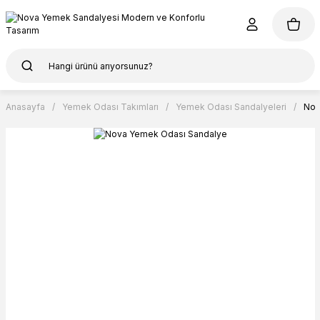
Anasayfa
Yemek Odası Takımları
Yemek Odası Sandalyeleri
Nov