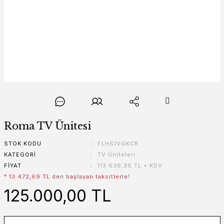
Roma TV Ünitesi
STOK KODU
FLHS1VGKCR
KATEGORI
TV Üniteleri
FIYAT
113.636,36 TL + KDV
* 13.472,69 TL den başlayan taksitlerle!
125.000,00 TL