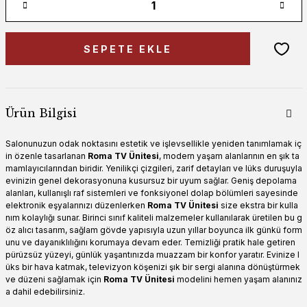
SEPETE EKLE
Ürün Bilgisi
Salonunuzun odak noktasını estetik ve işlevsellikle yeniden tanımlamak iç
in özenle tasarlanan
Roma TV Ünitesi
, modern yaşam alanlarının en şık ta
mamlayıcılarından biridir. Yenilikçi çizgileri, zarif detayları ve lüks duruşuyla
evinizin genel dekorasyonuna kusursuz bir uyum sağlar. Geniş depolama
alanları, kullanışlı raf sistemleri ve fonksiyonel dolap bölümleri sayesinde
elektronik eşyalarınızı düzenlerken
Roma TV Ünitesi
size ekstra bir kulla
nım kolaylığı sunar. Birinci sınıf kaliteli malzemeler kullanılarak üretilen bu g
öz alıcı tasarım, sağlam gövde yapısıyla uzun yıllar boyunca ilk günkü form
unu ve dayanıklılığını korumaya devam eder. Temizliği pratik hale getiren
pürüzsüz yüzeyi, günlük yaşantınızda muazzam bir konfor yaratır. Evinize l
üks bir hava katmak, televizyon köşenizi şık bir sergi alanına dönüştürmek
ve düzeni sağlamak için
Roma TV Ünitesi
modelini hemen yaşam alanınız
a dahil edebilirsiniz.