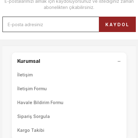
E-postalarımızı almak için kaydoluyorsunuz ve istediğiniz zaman
abonelikten çıkabilirsiniz.
Soho Tv Ünitesi Set
KAYDOL
Ütopya TV Ünitesi Alt Blok
107.000,00 TL
−
Kurumsal
64.300,00 TL
İletişim
İletişim Formu
Havale Bildirim Formu
Sipariş Sorgula
Kargo Takibi
Ütopya TV Ünitesi