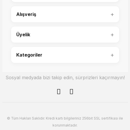
Ütopya TV Ünitesi Raf Blok
+
Alışveriş
87.000,00 TL
+
Üyelik
22.600,00 TL
+
Kategoriler
Sosyal medyada bizi takip edin, sürprizleri kaçırmayın!
Luna Tv Ünitesi
Helsinki TV Ünitesi
© Tüm Hakları Saklıdır. Kredi kartı bilgileriniz 256bit SSL sertifikası ile
korunmaktadır.