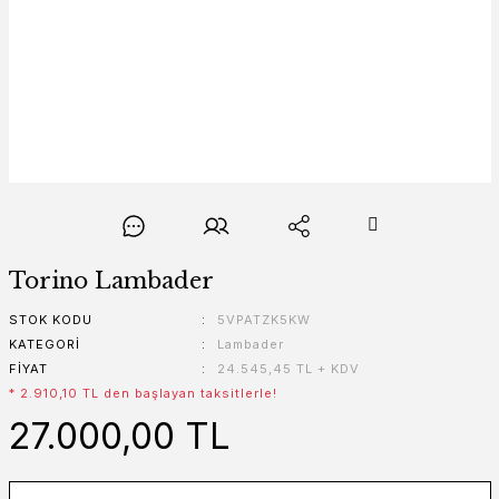
Torino Lambader
STOK KODU
5VPATZK5KW
KATEGORI
Lambader
FIYAT
24.545,45 TL + KDV
* 2.910,10 TL den başlayan taksitlerle!
27.000,00 TL