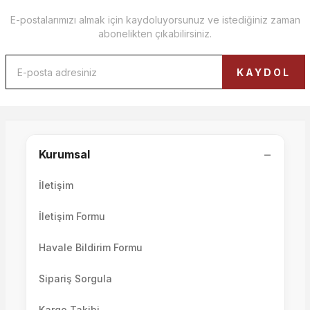
E-postalarımızı almak için kaydoluyorsunuz ve istediğiniz zaman
abonelikten çıkabilirsiniz.
Eva Ayaklı Lambader
KAYDOL
Grande Ayaklı Lambader
22.000,00 TL
−
Kurumsal
20.000,00 TL
İletişim
İletişim Formu
Havale Bildirim Formu
Sipariş Sorgula
Kargo Takibi