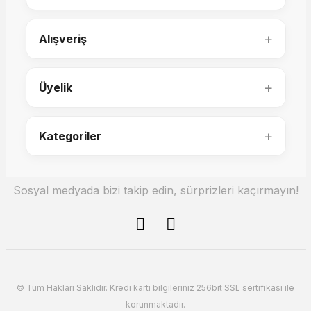
22.000,00 TL
+
Alışveriş
15.500,00 TL
+
Üyelik
+
Kategoriler
Sosyal medyada bizi takip edin, sürprizleri kaçırmayın!
Nepal Orta Sehpa
Volo Lake Orta Sehpa
27.500,00 TL
© Tüm Hakları Saklıdır. Kredi kartı bilgileriniz 256bit SSL sertifikası ile
24.200,00 TL
korunmaktadır.