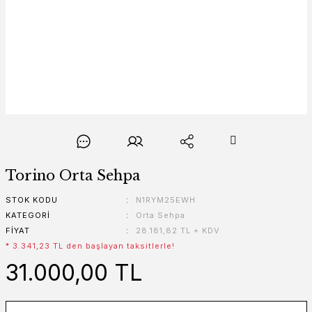
Torino Orta Sehpa
STOK KODU
N1RYM25EWH
KATEGORI
Orta Sehpa
FIYAT
28.181,82 TL + KDV
* 3.341,23 TL den başlayan taksitlerle!
31.000,00 TL