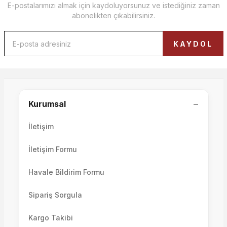
E-postalarımızı almak için kaydoluyorsunuz ve istediğiniz zaman
abonelikten çıkabilirsiniz.
Soho Sehpa Set
Ütopya Orta Sehpa
KAYDOL
41.000,00 TL
25.000,00 TL
−
Kurumsal
İletişim
İletişim Formu
Havale Bildirim Formu
Sipariş Sorgula
Helsinki Orta Sehpa
Kargo Takibi
Domino Küp Sehpa 1 Adet