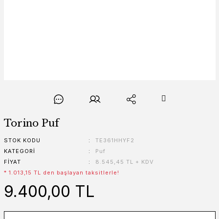
Torino Puf
STOK KODU
TE361HHYF2
KATEGORI
Puf
FIYAT
8.545,45 TL + KDV
* 1.013,15 TL den başlayan taksitlerle!
9.400,00 TL