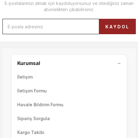
E-postalarımızı almak için kaydoluyorsunuz ve istediğiniz zaman
Metropol Puf
abonelikten çıkabilirsiniz.
Grande Puf
Mocha Bordo Puf
KAYDOL
8.550,00 TL
12.000,00 TL
8.500,00 TL
−
Kurumsal
İletişim
İletişim Formu
Soft Puf
Eva Puf
Natura Puf
Havale Bildirim Formu
Sipariş Sorgula
Kargo Takibi
4.100,00 TL
4.100,00 TL
4.100,00 TL