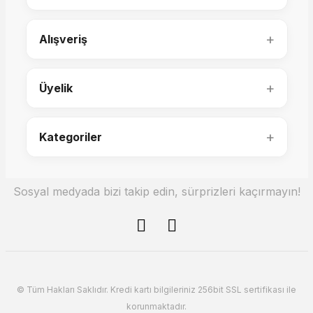
+
Alışveriş
+
Üyelik
Linda Puf
Natura Ayna
+
Kategoriler
4.100,00 TL
6.500,00 TL
Sosyal medyada bizi takip edin, sürprizleri kaçırmayın!
© Tüm Hakları Saklıdır. Kredi kartı bilgileriniz 256bit SSL sertifikası ile
korunmaktadır.