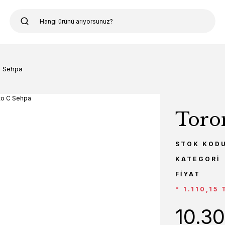
C Sehpa
Toro
STOK KOD
KATEGORI
FIYAT
* 1.110,15 
10.3