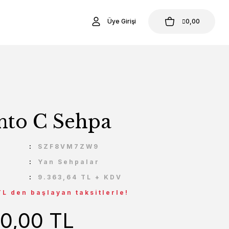
Üye Girişi
0,00
nto C Sehpa
U
SZF8VM7ZW9
Yan Sehpalar
9.363,64 TL + KDV
TL den başlayan taksitlerle!
00,00 TL