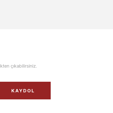
Volo Yan Sehpa (1 adet)
21.340,00 TL
en çıkabilirsiniz.
Nova Yan Sehpa
KAYDOL
 Köşe Ara Sehpa
12.000,00 TL