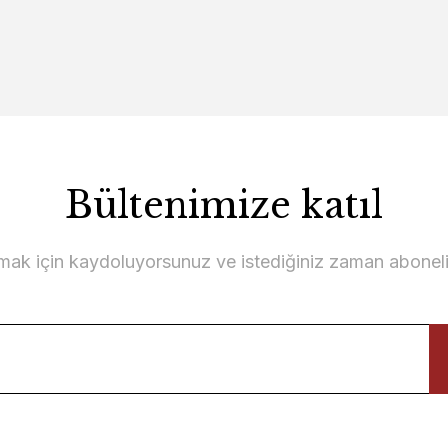
18.700,00 TL
20.000,00 TL
Bültenimize katıl
Toronto Silindir Sehpa
lmak için kaydoluyorsunuz ve istediğiniz zaman abonelikt
k Orta Sehpa
15.800,00 TL
TL
Milano C Sehpa
Yan Sehpa
Nova
13.000,00 TL
00 TL