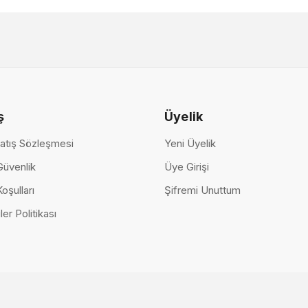
11.0
ş
Üyelik
atış Sözleşmesi
Yeni Üyelik
 Güvenlik
Üye Girişi
Koşulları
Şifremi Unuttum
ler Politikası