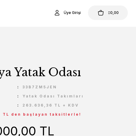
Üye Girişi
0,00
ya Yatak Odası
U
33B7ZM5JEN
Yatak Odası Takımları
263.636,36 TL + KDV
3 TL den başlayan taksitlerle!
000,00 TL