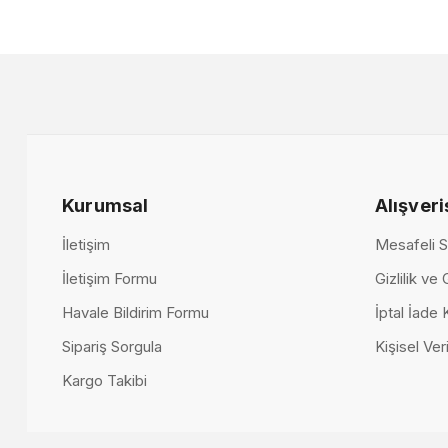
Liya Yatak Odası Seti
Kurumsal
Alışveri
242.000,00 TL
İletişim
Mesafeli S
İletişim Formu
Gizlilik ve
Havale Bildirim Formu
İptal İade 
Sipariş Sorgula
Kişisel Veri
Kargo Takibi
Soft Yatak Od