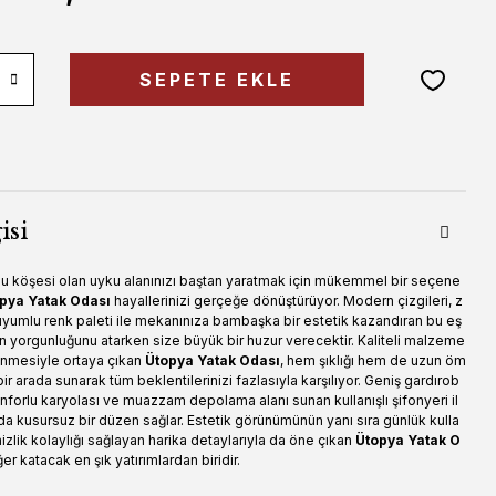
SEPETE EKLE
isi
rlu köşesi olan uyku alanınızı baştan yaratmak için mükemmel bir seçene
pya Yatak Odası
hayallerinizi gerçeğe dönüştürüyor. Modern çizgileri, z
 uyumlu renk paleti ile mekanınıza bambaşka bir estetik kazandıran bu eş
ün yorgunluğunu atarken size büyük bir huzur verecektir. Kaliteli malzeme
şlenmesiyle ortaya çıkan
Ütopya Yatak Odası
, hem şıklığı hem de uzun öm
 bir arada sunarak tüm beklentilerinizi fazlasıyla karşılıyor. Geniş gardırob
nforlu karyolası ve muazzam depolama alanı sunan kullanışlı şifonyeri il
da kusursuz bir düzen sağlar. Estetik görünümünün yanı sıra günlük kulla
zlik kolaylığı sağlayan harika detaylarıyla da öne çıkan
Ütopya Yatak O
er katacak en şık yatırımlardan biridir.