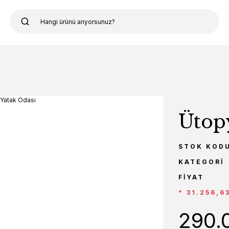
Ütop
STOK KOD
KATEGORI
FIYAT
* 31.256,6
290.