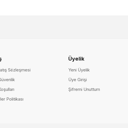
ş
Üyelik
atış Sözleşmesi
Yeni Üyelik
 Güvenlik
Üye Girişi
Koşulları
Şifremi Unuttum
ler Politikası
Eva Ya
ası Set (6 Kapaklı Standart Dolap)