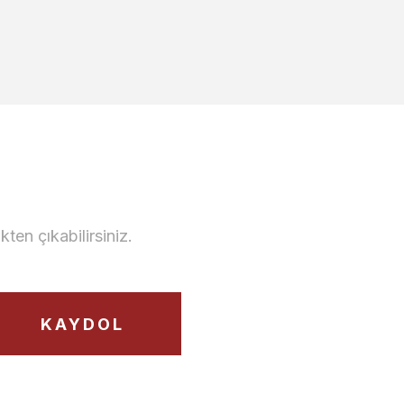
opya TV Ünitesi Raf Blok
2.600,00 TL
en çıkabilirsiniz.
KAYDOL