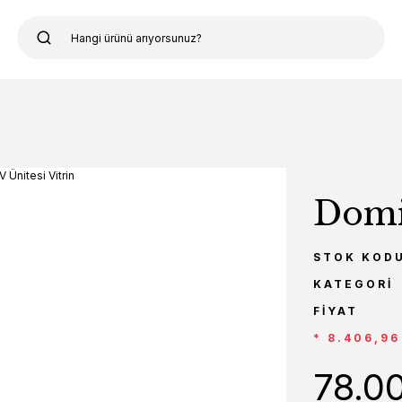
Domi
STOK KOD
KATEGORI
FIYAT
* 8.406,96
78.0