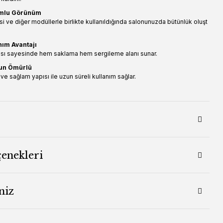
mlu Görünüm
 ve diğer modüllerle birlikte kullanıldığında salonunuzda bütünlük oluşt
nım Avantajı
ısı sayesinde hem saklama hem sergileme alanı sunar.
zun Ömürlü
ve sağlam yapısı ile uzun süreli kullanım sağlar.
çenekleri
niz