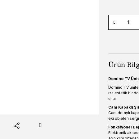
Ürün Bilg
Domino TV Ünite
Domino TV ünites
ıza estetik bir 
unar.
Cam Kapaklı Şı
Cam detaylı kapa
eki objeleri sergi
Fonksiyonel De
Elektronik aksesua
ağınıklığı ortadan 