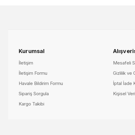
87.000,00 TL
66.500,00 TL
Kurumsal
Alışveri
İletişim
Mesafeli S
İletişim Formu
Gizlilik ve
Havale Bildirim Formu
İptal İade 
Sipariş Sorgula
Kişisel Veri
Kargo Takibi