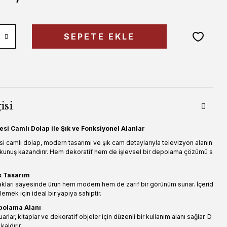
SEPETE EKLE
isi
si Camlı Dolap ile Şık ve Fonksiyonel Alanlar
i camlı dolap, modern tasarımı ve şık cam detaylarıyla televizyon alanın
dokunuş kazandırır. Hem dekoratif hem de işlevsel bir depolama çözümü s
k Tasarım
kları sayesinde ürün hem modern hem de zarif bir görünüm sunar. İçerid
lemek için ideal bir yapıya sahiptir.
polama Alanı
rlar, kitaplar ve dekoratif objeler için düzenli bir kullanım alanı sağlar. D
kaldırır.