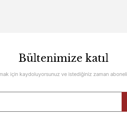
TL
Ütopya TV Ünitesi Alt Blok
Üt
64.300,00 TL
2
Bültenimize katıl
lmak için kaydoluyorsunuz ve istediğiniz zaman abonelikt
esi Kitaplık
L
Luna Tv Ünitesi
tesi