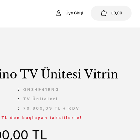
Üye Girişi
0,00
no TV Ünitesi Vitrin
U
GN3H941RNG
TV Üniteleri
70.909,09 TL + KDV
 TL den başlayan taksitlerle!
00,00 TL