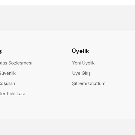
122.000,00 TL
Nova TV Ün
53.500,
ş
Üyelik
atış Sözleşmesi
Yeni Üyelik
 Güvenlik
Üye Girişi
Koşulları
Şifremi Unuttum
ler Politikası