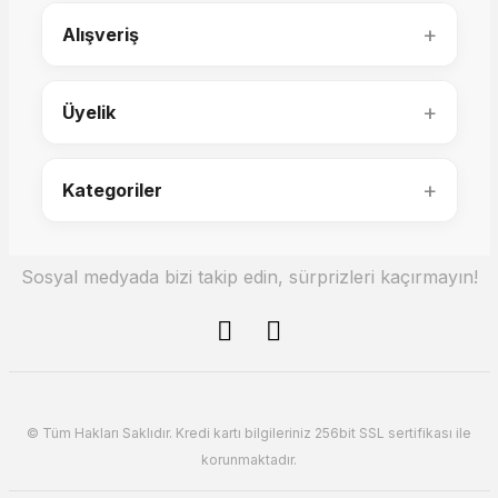
+
Alışveriş
50.000,00 TL
82.000,00 TL
+
Üyelik
+
Kategoriler
Torino Şifonyer
Sosyal medyada bizi takip edin, sürprizleri kaçırmayın!
52.000,00 TL
ILIA Yatak Odası Şifonyer ve Ayna
© Tüm Hakları Saklıdır. Kredi kartı bilgileriniz 256bit SSL sertifikası ile
korunmaktadır.