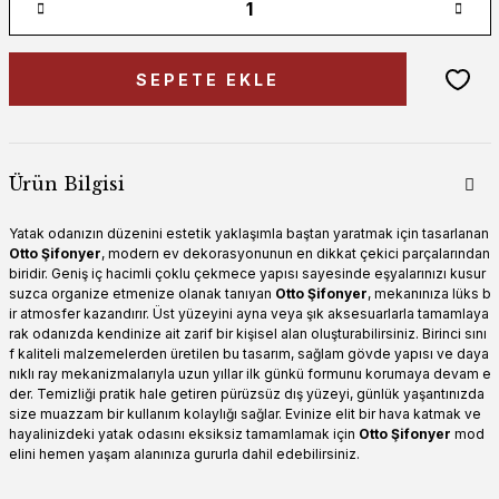
SEPETE EKLE
Ürün Bilgisi
Yatak odanızın düzenini estetik yaklaşımla baştan yaratmak için tasarlanan
Otto Şifonyer
, modern ev dekorasyonunun en dikkat çekici parçalarından
biridir. Geniş iç hacimli çoklu çekmece yapısı sayesinde eşyalarınızı kusur
suzca organize etmenize olanak tanıyan
Otto Şifonyer
, mekanınıza lüks b
ir atmosfer kazandırır. Üst yüzeyini ayna veya şık aksesuarlarla tamamlaya
rak odanızda kendinize ait zarif bir kişisel alan oluşturabilirsiniz. Birinci sını
f kaliteli malzemelerden üretilen bu tasarım, sağlam gövde yapısı ve daya
nıklı ray mekanizmalarıyla uzun yıllar ilk günkü formunu korumaya devam e
der. Temizliği pratik hale getiren pürüzsüz dış yüzeyi, günlük yaşantınızda
size muazzam bir kullanım kolaylığı sağlar. Evinize elit bir hava katmak ve
hayalinizdeki yatak odasını eksiksiz tamamlamak için
Otto Şifonyer
mod
elini hemen yaşam alanınıza gururla dahil edebilirsiniz.