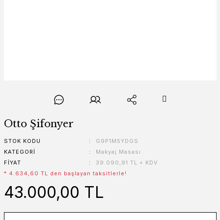
Otto Şifonyer
STOK KODU
G9P1M5YDGS
KATEGORI
Makyaj Masası
FIYAT
39.090,91 TL + KDV
* 4.634,60 TL den başlayan taksitlerle!
43.000,00 TL