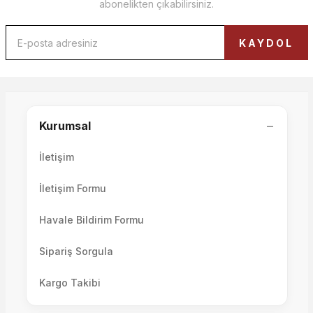
abonelikten çıkabilirsiniz.
Roma Şifonyer
KAYDOL
Liya Şifonyer ve Aynası
33.500,00 TL
−
Kurumsal
50.000,00 TL
İletişim
İletişim Formu
Havale Bildirim Formu
Sipariş Sorgula
Grande Şifonyer
Metropol Şifonyer
Kargo Takibi