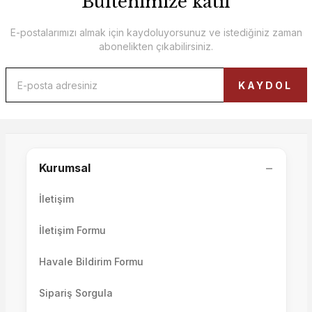
Bültenimize katıl
E-postalarımızı almak için kaydoluyorsunuz ve istediğiniz zaman
abonelikten çıkabilirsiniz.
Otto Şifonyer
Roma Şifonyer
KAYDOL
43.000,00 TL
33.500,00 TL
−
Kurumsal
İletişim
İletişim Formu
Havale Bildirim Formu
Metropol Şifonyer
Sipariş Sorgula
Liya Şifonyer ve Aynası