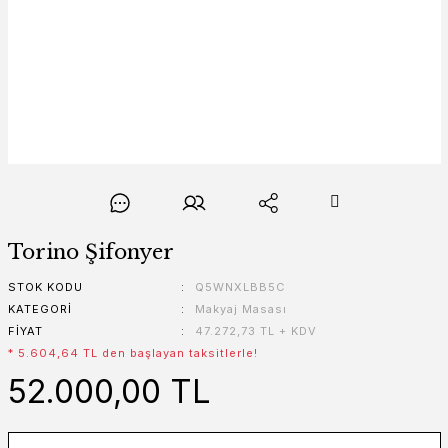
Torino Şifonyer
STOK KODU
Q5WNXLBB5C
KATEGORI
Makyaj Masası
FIYAT
47.272,73 TL + KDV
* 5.604,64 TL den başlayan taksitlerle!
52.000,00 TL