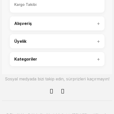
Kargo Takibi
82.000,00 TL
50.000,00 TL
+
Alışveriş
+
Üyelik
+
Kategoriler
Grande Şifonyer
Sosyal medyada bizi takip edin, sürprizleri kaçırmayın!
50.000,00 TL
ILIA Yatak Odası Şifonyer ve Ayna