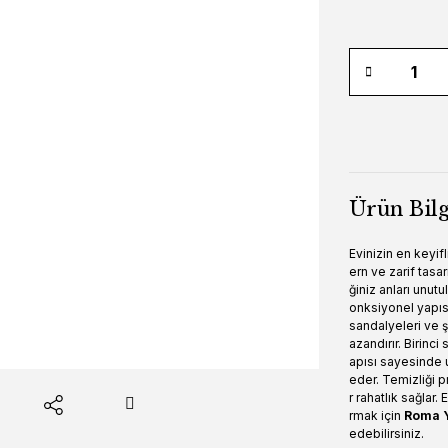
Ürün Bilg
Evinizin en keyif
ern ve zarif tasa
ğiniz anları unut
onksiyonel yapıs
sandalyeleri ve ş
azandırır. Birinc
apısı sayesinde 
eder. Temizliği 
r rahatlık sağlar
rmak için
Roma Y
edebilirsiniz.