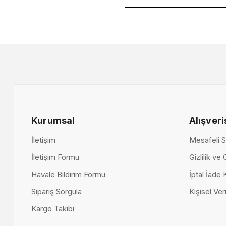
Kurumsal
Alışveri
İletişim
Mesafeli S
Metropo
İletişim Formu
Gizlilik ve
Volo Walnut Yemek Odası
314.00
Havale Bildirim Formu
İptal İade 
250.000,00 TL
Sipariş Sorgula
Kişisel Veri
Kargo Takibi