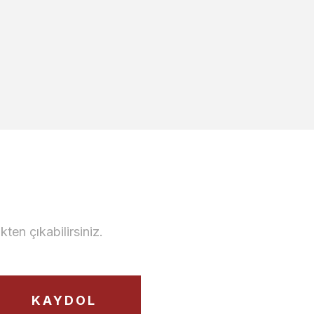
Volo Lake Yemek Odası
en çıkabilirsiniz.
ı
278.500,00 TL
KAYDOL