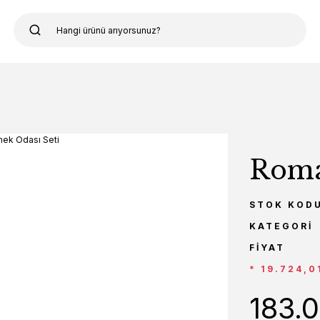
Roma
STOK KOD
KATEGORI
FIYAT
* 19.724,0
183.