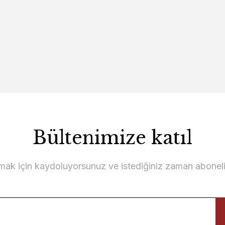
Bültenimize katıl
ek Odası Seti
lmak için kaydoluyorsunuz ve istediğiniz zaman abonelikt
Nepal Yemek Odası Takım
0,00 TL
215.000,00 TL