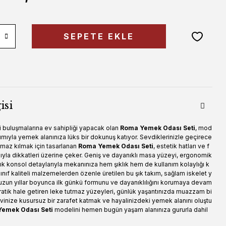
SEPETE EKLE
isi
li buluşmalarına ev sahipliği yapacak olan
Roma Yemek Odası Seti
, mod
rımıyla yemek alanınıza lüks bir dokunuş katıyor. Sevdiklerinizle geçirece
ulmaz kılmak için tasarlanan
Roma Yemek Odası Seti
, estetik hatları ve f
ıyla dikkatleri üzerine çeker. Geniş ve dayanıklı masa yüzeyi, ergonomik
ık konsol detaylarıyla mekanınıza hem şıklık hem de kullanım kolaylığı k
i sınıf kaliteli malzemelerden özenle üretilen bu şık takım, sağlam iskelet y
uzun yıllar boyunca ilk günkü formunu ve dayanıklılığını korumaya devam
pratik hale getiren leke tutmaz yüzeyleri, günlük yaşantınızda muazzam bi
. Evinize kusursuz bir zarafet katmak ve hayalinizdeki yemek alanını oluştu
emek Odası Seti
modelini hemen bugün yaşam alanınıza gururla dahil