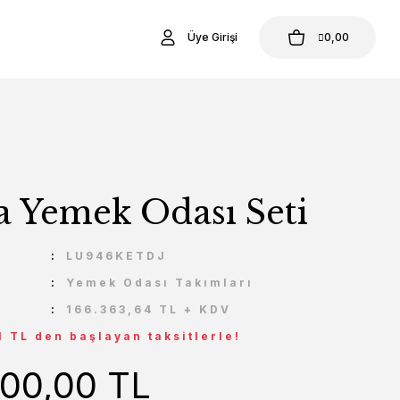
Üye Girişi
0,00
 Yemek Odası Seti
U
LU946KETDJ
Yemek Odası Takımları
166.363,64 TL + KDV
1 TL den başlayan taksitlerle!
000,00 TL