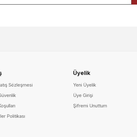
ş
Üyelik
Lizbon Yemek Odası
atış Sözleşmesi
Yeni Üyelik
l Yemek Odası
 Güvenlik
Üye Girişi
202.000,00 TL
0,00 TL
Koşulları
Şifremi Unuttum
ler Politikası