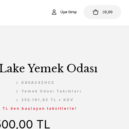
Üye Girişi
0,00
 Lake Yemek Odası
U
K8SA24ZHCX
Yemek Odası Takımları
253.181,82 TL + KDV
5 TL den başlayan taksitlerle!
500,00 TL