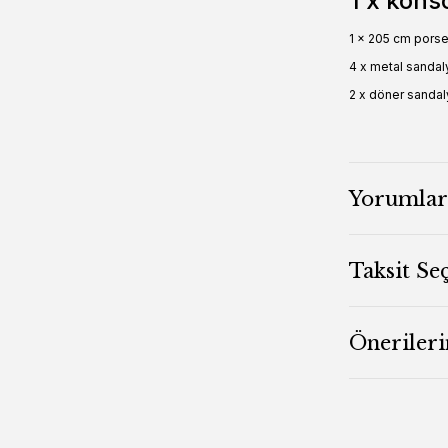
1 x kons
1 x 205 cm pors
4 x metal sandal
2 x döner sanda
Yorumlar
Taksit Se
Önerileri