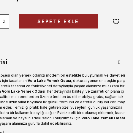
SEPETE EKLE
isi
 köşesi olan yemek odanızı modern bir estetikle buluşturmak ve davetleri
k için tasarlanan
Volo Lake Yemek Odası
,
dekorasyonun en seçkin parç
stetik tasarımı ve fonksiyonel detaylarıyla yaşam alanınıza muazzam bir
n
Volo Lake Yemek Odası
,
her detayında kaliteyi ve zarafeti ön plana çı
f kaliteli malzemelerden özenle üretilen bu elit mobilya grubu,
sağlam isk
sinde uzun yıllar boyunca ilk günkü formunu ve estetik duruşunu korumay
m eder.
Temizliği pratik hale getiren özel yüzeyleri, günlük yaşantınızda
stra bir kullanım kolaylığı sağlar. Evinize elit bir dokunuş eklemek, kusur
alamak ve hayalinizdeki salonu oluşturmak için
Volo Lake Yemek Odası
şam alanınıza gururla dahil edebilirsiniz.