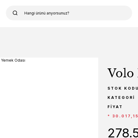
Volo
STOK KOD
KATEGORI
FIYAT
* 30.017,1
278.