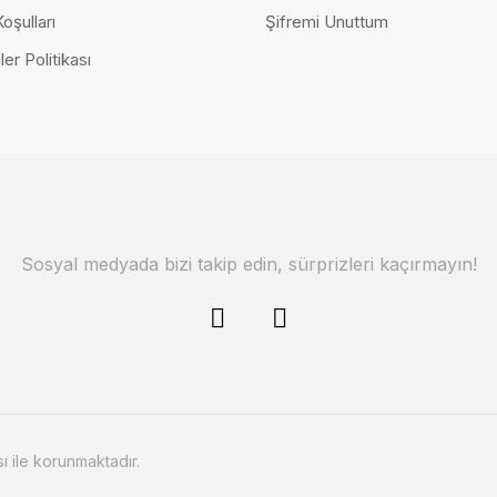
0,00 TL
Koşulları
Şifremi Unuttum
ler Politikası
Sosyal medyada bizi takip edin, sürprizleri kaçırmayın!
sı ile korunmaktadır.
ek Odası Takımı