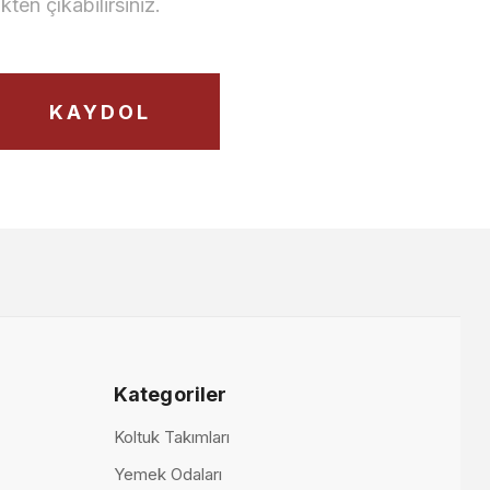
en çıkabilirsiniz.
Nepal Yemek Odası Takımı
215.000,00 TL
KAYDOL
Kategoriler
Grande Yemek Odası
Koltuk Takımları
Yemek Odaları