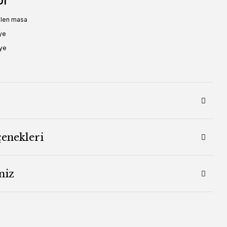
ol
elen masa
ye
lye
çenekleri
niz