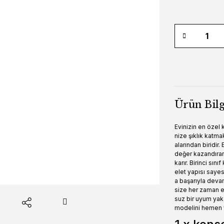
Ürün Bilg
Evinizin en özel
nize şıklık katma
alarından biridir.
E
değer kazandıra
karır.
Birinci sını
elet yapısı saye
a başarıyla deva
size her zaman ek
suz bir uyum yak
modelini hemen ya