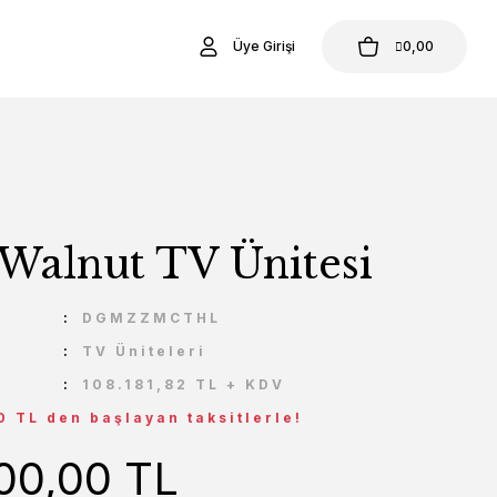
Üye Girişi
0,00
Walnut TV Ünitesi
U
DGMZZMCTHL
TV Üniteleri
108.181,82 TL + KDV
0 TL den başlayan taksitlerle!
000,00 TL