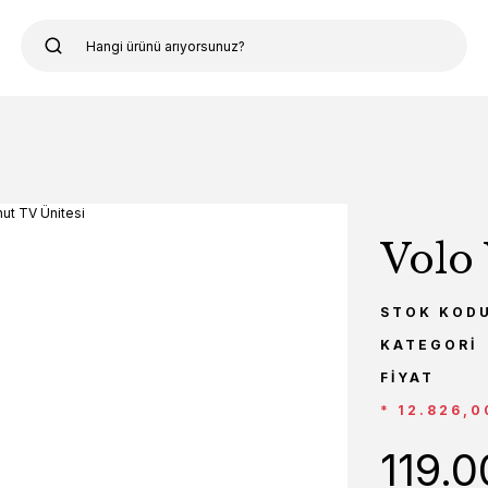
Volo 
STOK KOD
KATEGORI
FIYAT
* 12.826,0
119.