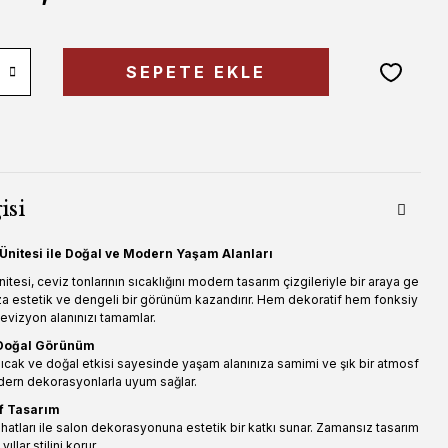
SEPETE EKLE
isi
Ünitesi ile Doğal ve Modern Yaşam Alanları
itesi, ceviz tonlarının sıcaklığını modern tasarım çizgileriyle bir araya ge
za estetik ve dengeli bir görünüm kazandırır. Hem dekoratif hem fonksiy
levizyon alanınızı tamamlar.
 Doğal Görünüm
sıcak ve doğal etkisi sayesinde yaşam alanınıza samimi ve şık bir atmosf
odern dekorasyonlarla uyum sağlar.
f Tasarım
atları ile salon dekorasyonuna estetik bir katkı sunar. Zamansız tasarım
llar stilini korur.