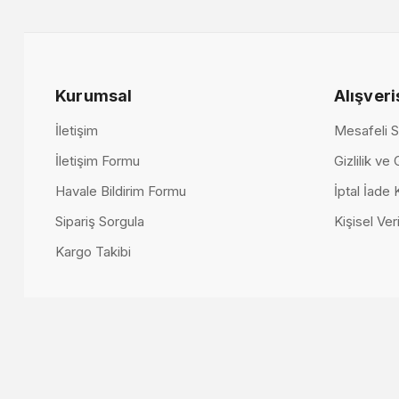
Kurumsal
Alışveri
Ütopya TV Ünitesi
Helsinki TV Üni
İletişim
Mesafeli S
87.000,00 TL
66.500,00 TL
İletişim Formu
Gizlilik ve
Havale Bildirim Formu
İptal İade 
Sipariş Sorgula
Kişisel Veri
Kargo Takibi