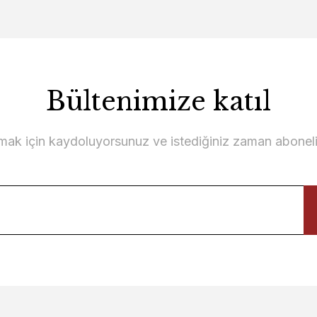
Bültenimize katıl
si
TL
lmak için kaydoluyorsunuz ve istediğiniz zaman abonelikt
Ütopya TV Ünitesi Alt Blok
Üt
64.300,00 TL
2