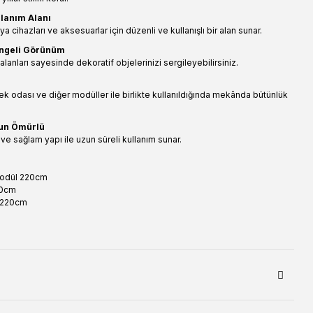
llanım Alanı
 cihazları ve aksesuarlar için düzenli ve kullanışlı bir alan sunar.
engeli Görünüm
alanları sayesinde dekoratif objelerinizi sergileyebilirsiniz.
k odası ve diğer modüller ile birlikte kullanıldığında mekânda bütünlük
zun Ömürlü
ve sağlam yapı ile uzun süreli kullanım sunar.
 modül 220cm
100cm
ı 220cm