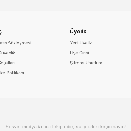
ş
Üyelik
Luna Tv Ünitesi
tesi
atış Sözleşmesi
Yeni Üyelik
122.000,00 TL
Nova TV Ün
 Güvenlik
Üye Girişi
Koşulları
Şifremi Unuttum
53.500,
ler Politikası
Sosyal medyada bizi takip edin, sürprizleri kaçırmayın!