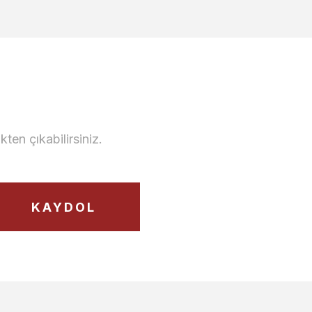
en çıkabilirsiniz.
opya TV Ünitesi Raf Blok
2.600,00 TL
KAYDOL