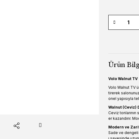
Ürün Bilg
Volo Walnut TV 
Volo Walnut TV ün
tirerek salonunu
onel yapısıyla te
Walnut (Ceviz)
Ceviz tonlarının 
er kazandırır. M
Modern ve Zari
Sade ve dengeli h
ı sayesinde uzun yı