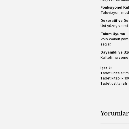
Fonksiyonel Ku
Televizyon, medya
Dekoratif ve D
Üst yüzey ve raf 
Takım Uyumu
Volo Walnut yeme
sağlar.
Dayanıklı ve U
Kaliteli malzeme 
İçerik:
1 adet ünite alt
1 adet kitaplık 
1 adet üst tv raf
Yorumlar