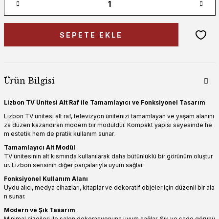
SEPETE EKLE
Ürün Bilgisi
Lizbon TV Ünitesi Alt Raf ile Tamamlayıcı ve Fonksiyonel Tasarım
Lizbon TV ünitesi alt raf, televizyon ünitenizi tamamlayan ve yaşam alanını
za düzen kazandıran modern bir modüldür. Kompakt yapısı sayesinde he
m estetik hem de pratik kullanım sunar.
Tamamlayıcı Alt Modül
TV ünitesinin alt kısmında kullanılarak daha bütünlüklü bir görünüm oluştur
ur. Lizbon serisinin diğer parçalarıyla uyum sağlar.
Fonksiyonel Kullanım Alanı
Uydu alıcı, medya cihazları, kitaplar ve dekoratif objeler için düzenli bir ala
n sunar.
Modern ve Şık Tasarım
Minimal çizgileri ile salon dekorasyonuna uyum sağlar. Şık ve sade görünü