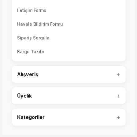
İletişim Formu
Havale Bildirim Formu
Ütopya TV Ünitesi Alt Blok
Sipariş Sorgula
Kargo Takibi
64.300,00 TL
Lizbon TV Ünitesi Alt Modül 160'lık
+
Alışveriş
+
Üyelik
39.000,00 TL
+
Kategoriler
Ütopya TV Ünitesi