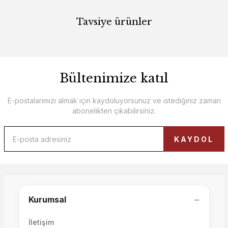
Tavsiye ürünler
Bültenimize katıl
Roma TV Ünitesi
Soho Tv Ünitesi Set
E-postalarımızı almak için kaydoluyorsunuz ve istediğiniz zaman
abonelikten çıkabilirsiniz.
Lizbon TV Ünitesi
KAYDOL
125.000,00 TL
107.000,00 TL
100.000,00 TL
−
Kurumsal
İletişim