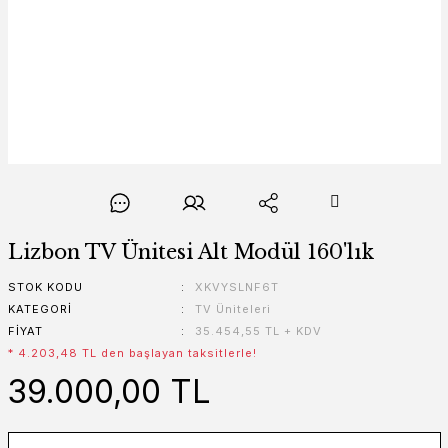
Lizbon TV Ünitesi Alt Modül 160'lık
STOK KODU
XKVYSLNF6T
KATEGORI
TV Üniteleri
FIYAT
35.454,55 TL + KDV
* 4.203,48 TL den başlayan taksitlerle!
39.000,00 TL