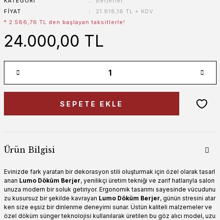
KATEGORI
Berjerler
FIYAT
21.818,18 TL + KDV
* 2.586,76 TL den başlayan taksitlerle!
24.000,00 TL
SEPETE EKLE
Ürün Bilgisi
Evinizde fark yaratan bir dekorasyon stili oluşturmak için özel olarak tasarl
anan
Lumo Döküm Berjer
, yenilikçi üretim tekniği ve zarif hatlarıyla salon
unuza modern bir soluk getiriyor. Ergonomik tasarımı sayesinde vücudunu
zu kusursuz bir şekilde kavrayan
Lumo Döküm Berjer
, günün stresini atar
ken size eşsiz bir dinlenme deneyimi sunar. Üstün kaliteli malzemeler ve
özel döküm sünger teknolojisi kullanılarak üretilen bu göz alıcı model, uzu