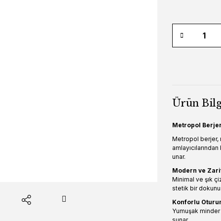
Ürün Bilg
Metropol Berjer
Metropol berjer,
amlayıcılarından 
unar.
Modern ve Zari
Minimal ve şık çi
stetik bir dokunu
Konforlu Otur
Yumuşak minder y
sunar.