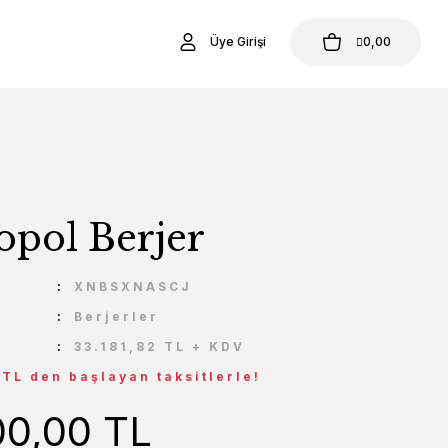
Üye Girişi
0,00
opol Berjer
U
XNBSXNASCJ
Berjerler
33.181,82 TL + KDV
 TL den başlayan taksitlerle!
00,00 TL