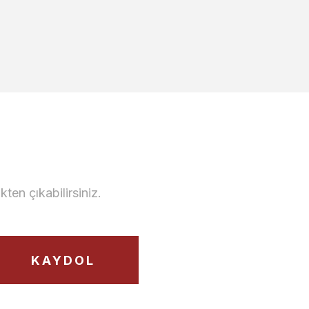
31.700,00 TL
en çıkabilirsiniz.
Metropol Köşe Koltuk Takımı
)
KAYDOL
313.000,00 TL