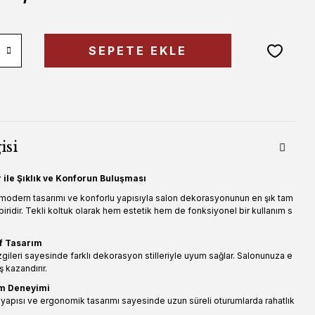
SEPETE EKLE
isi
 ile Şıklık ve Konforun Buluşması
 modern tasarımı ve konforlu yapısıyla salon dekorasyonunun en şık tam
biridir. Tekli koltuk olarak hem estetik hem de fonksiyonel bir kullanım s
f Tasarım
zgileri sayesinde farklı dekorasyon stilleriyle uyum sağlar. Salonunuza e
ş kazandırır.
um Deneyimi
apısı ve ergonomik tasarımı sayesinde uzun süreli oturumlarda rahatlık