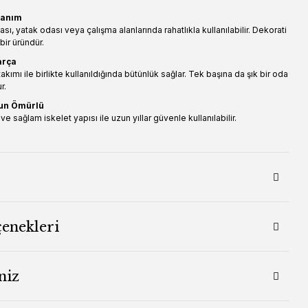
lanım
sı, yatak odası veya çalışma alanlarında rahatlıkla kullanılabilir. Dekorati
bir üründür.
arça
akımı ile birlikte kullanıldığında bütünlük sağlar. Tek başına da şık bir oda
r.
zun Ömürlü
e sağlam iskelet yapısı ile uzun yıllar güvenle kullanılabilir.
çenekleri
niz