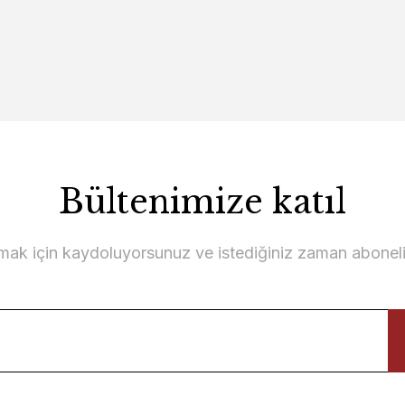
25.000,00 TL
3.500,00 TL
Bültenimize katıl
ü Koltuk
lmak için kaydoluyorsunuz ve istediğiniz zaman abonelikt
 TL
Metropol Koltuk Takımı (4+3+1+1
322.000,00 TL