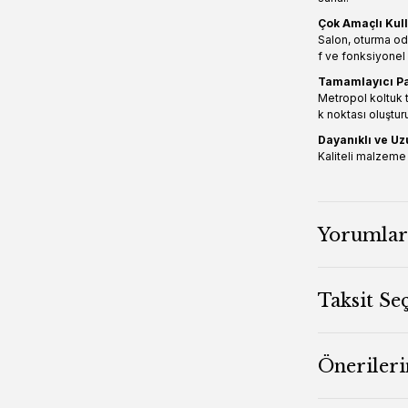
Çok Amaçlı Kul
Salon, oturma oda
f ve fonksiyonel 
Tamamlayıcı P
Metropol koltuk t
k noktası oluşturu
Dayanıklı ve U
Kaliteli malzeme v
Yorumlar
Taksit Se
Önerileri