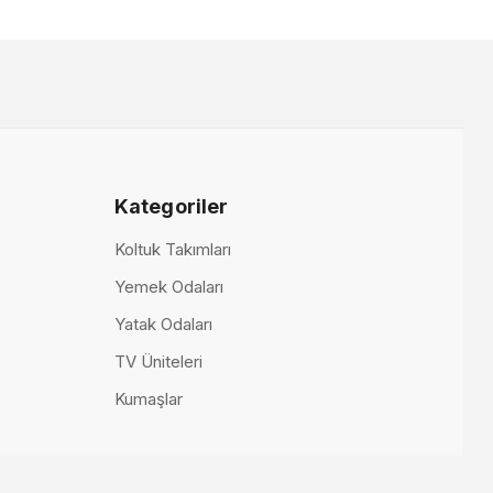
r
Jaguar Berjer
 TL
23.000,00 TL
Kategoriler
Koltuk Takımları
Yemek Odaları
Yatak Odaları
TV Üniteleri
Kumaşlar