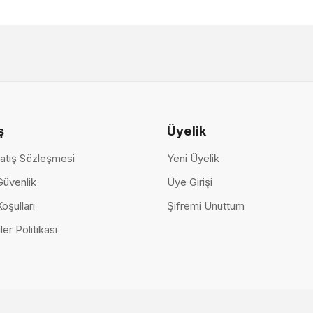
r
Tesla Berjer
Rover Berje
 TL
23.000,00 TL
23.000,00
ş
Üyelik
atış Sözleşmesi
Yeni Üyelik
 Güvenlik
Üye Girişi
Koşulları
Şifremi Unuttum
ler Politikası