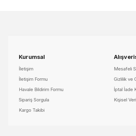
Lumo Berje
Lumo Döküm Berjer
37.000,00
24.000,00 TL
Kurumsal
Alışveri
İletişim
Mesafeli S
İletişim Formu
Gizlilik ve
Havale Bildirim Formu
İptal İade 
Sipariş Sorgula
Kişisel Veri
Kargo Takibi
Bugatti Berjer
Metropol Şezlonglu Köşe Koltuk
20.000,00 TL
237.000,00 TL