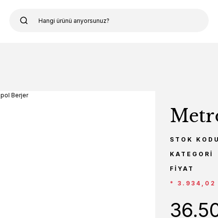
Metr
STOK KOD
KATEGORI
FIYAT
* 3.934,02
36.5