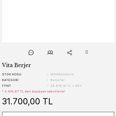
Vita Berjer
STOK KODU
W9HN2UAKJG
KATEGORI
Berjerler
FIYAT
28.818,18 TL + KDV
* 3.416,67 TL den başlayan taksitlerle!
31.700,00 TL