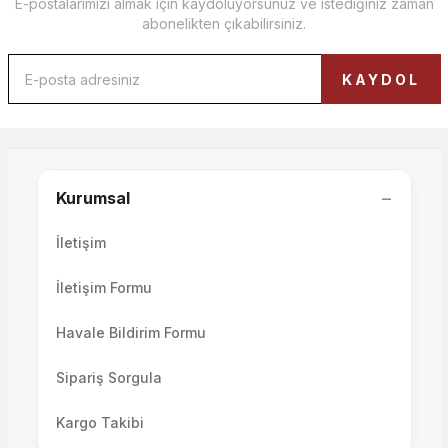
E-postalarımızı almak için kaydoluyorsunuz ve istediğiniz zaman
abonelikten çıkabilirsiniz.
Movento Berjer
KAYDOL
33.500,00 TL
Volo & Como Collection Berjer
−
Kurumsal
İletişim
34.000,00 TL
İletişim Formu
Havale Bildirim Formu
Sipariş Sorgula
Kargo Takibi
Arte Berjer