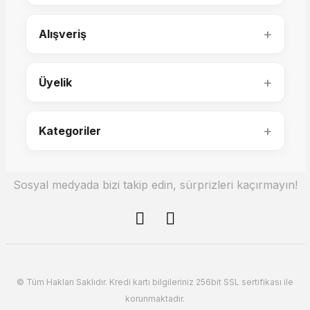
Lumo Döküm Berjer
+
Alışveriş
25.000,00 TL
+
Üyelik
24.000,00 TL
+
Kategoriler
Sosyal medyada bizi takip edin, sürprizleri kaçırmayın!
Lumo Berjer
Tesla Berjer
Rover Berjer
© Tüm Hakları Saklıdır. Kredi kartı bilgileriniz 256bit SSL sertifikası ile
korunmaktadır.
37.000,00 TL
23.000,00 TL
23.000,00 TL