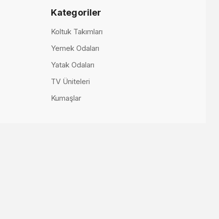
Kategoriler
r
Jaguar Berjer
Koltuk Takımları
Yemek Odaları
 TL
23.000,00 TL
Yatak Odaları
TV Üniteleri
Kumaşlar