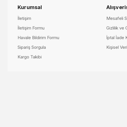
Kurumsal
Alışveri
Lumo Berje
İletişim
Mesafeli S
İletişim Formu
Gizlilik ve
Lumo Döküm Berjer
37.000,00
Havale Bildirim Formu
İptal İade 
24.000,00 TL
Sipariş Sorgula
Kişisel Veri
Kargo Takibi
Bugatti Berjer